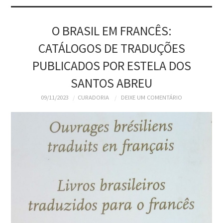
SOBRE
SITE DA BBM
O BRASIL EM FRANCÊS:
CATÁLOGOS DE TRADUÇÕES
BBM DIGITAL
PUBLICADOS POR ESTELA DOS
WIKI SBD-BBM
SANTOS ABREU
09/11/2023
CURADORIA
DEIXE UM COMENTÁRIO
ATLAS DOS VIAJANTES
NO BRASIL