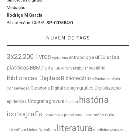
Mediação:
Rodrigo M Garcia
Bibliotecário: CRB8ª:
SP-007584/O
NUVEM DE TAGS
3x22
200 livros
arte
artes
antropologia
Agricultura
plásticas
BBMDigital
bestiário
BBM no Vestibular
Bibliotecas Digitais
Bibliotecário
ciências sociais
design gráfico
Digitalização
Curadoria Digital
Conservação
história
fotografia
gravura
epidemias
Guaraná
iconografia
jornalismo
Laboratório Guita
indumentária
literatura
LinkedData
LinkedOpenData
medicina
Mário de