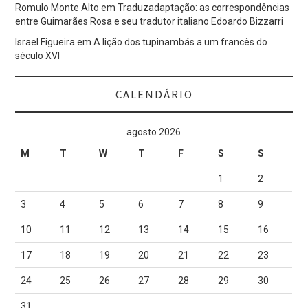
Romulo Monte Alto
em
Traduzadaptação: as correspondências
entre Guimarães Rosa e seu tradutor italiano Edoardo Bizzarri
Israel Figueira
em
A lição dos tupinambás a um francês do
século XVI
CALENDÁRIO
agosto 2026
M
T
W
T
F
S
S
1
2
3
4
5
6
7
8
9
10
11
12
13
14
15
16
17
18
19
20
21
22
23
24
25
26
27
28
29
30
31