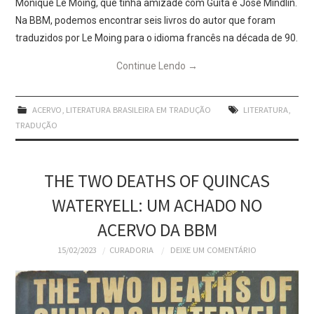
Monique Le Moing, que tinha amizade com Guita e José Mindlin.
Na BBM, podemos encontrar seis livros do autor que foram
traduzidos por Le Moing para o idioma francês na década de 90.
Continue Lendo
→
ACERVO
,
LITERATURA BRASILEIRA EM TRADUÇÃO
LITERATURA
,
TRADUÇÃO
THE TWO DEATHS OF QUINCAS
WATERYELL: UM ACHADO NO
ACERVO DA BBM
15/02/2023
CURADORIA
DEIXE UM COMENTÁRIO