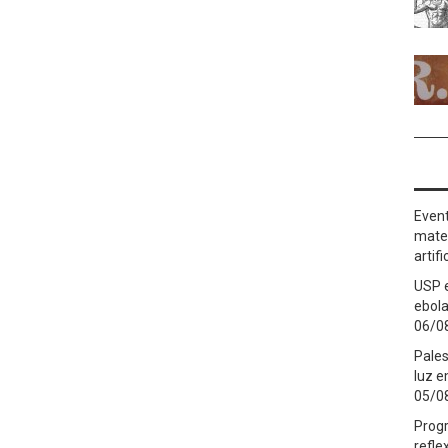
Event
matem
artifi
USP 
ebola
06/0
Pales
luz 
05/0
Prog
refle