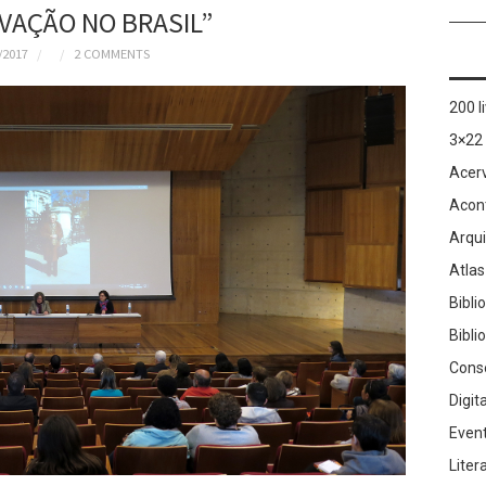
VAÇÃO NO BRASIL”
/2017
2 COMMENTS
200 l
3×22
Acer
Acon
Arqu
Atlas
Bibli
Bibli
Cons
Digit
Even
Liter