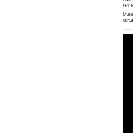
terri
Muse
cultu