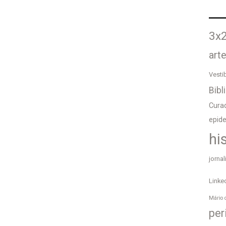
3x
art
Vesti
Bibl
Curad
epid
hi
jorna
Linke
Mário 
per