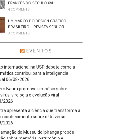
FRANCÊS DO SÉCULO XVI
4 COMMENTS
UM MARCO DO DESIGN GRÁFICO
BRASILEIRO – REVISTA SENHOR
3 COMMENTS
EVENTOS
o internacional na USP debate como a
ática contribui para a inteligência
cial
06/08/2026
em Bauru promove simpósio sobre
vírus, virologia e evolução viral
8/2026
tra apresenta a ciência que transforma a
em conhecimento sobre o Universo
8/2026
ramação do Museu do Ipiranga propõe
xão sobre memória, patrimônio e