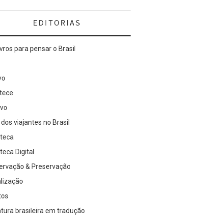
EDITORIAS
ivros para pensar o Brasil
vo
tece
ivo
 dos viajantes no Brasil
oteca
oteca Digital
ervação & Preservação
alização
tos
atura brasileira em tradução