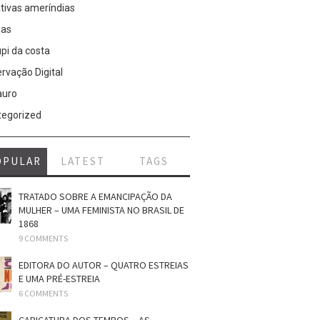
tivas ameríndias
ias
pi da costa
rvação Digital
auro
tegorized
OPULAR
LATEST
TAGS
TRATADO SOBRE A EMANCIPAÇÃO DA
MULHER – UMA FEMINISTA NO BRASIL DE
1868
9 COMMENTS
EDITORA DO AUTOR – QUATRO ESTREIAS
E UMA PRÉ-ESTREIA
6 COMMENTS