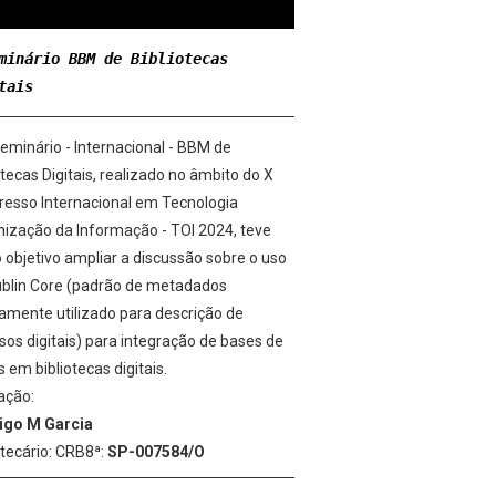
minário BBM de Bibliotecas
tais
eminário - Internacional - BBM de
otecas Digitais, realizado no âmbito do X
esso Internacional em Tecnologia
ização da Informação - TOI 2024, teve
objetivo ampliar a discussão sobre o uso
ublin Core (padrão de metadados
mente utilizado para descrição de
sos digitais) para integração de bases de
 em bibliotecas digitais.
ação:
igo M Garcia
otecário: CRB8ª:
SP-007584/O