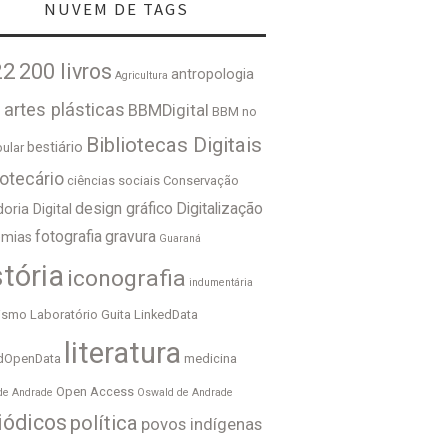
NUVEM DE TAGS
22
200 livros
antropologia
Agricultura
e
artes plásticas
BBMDigital
BBM no
Bibliotecas Digitais
bestiário
bular
iotecário
ciências sociais
Conservação
design gráfico
Digitalização
oria Digital
fotografia
gravura
emias
Guaraná
stória
iconografia
indumentária
lismo
Laboratório Guita
LinkedData
literatura
dOpenData
medicina
Open Access
de Andrade
Oswald de Andrade
iódicos
política
povos indígenas