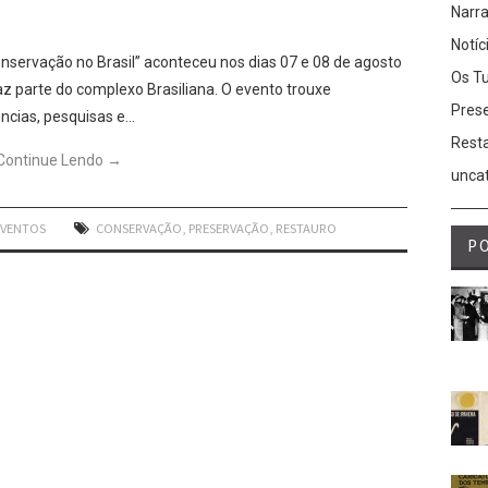
Narra
Notíc
nservação no Brasil” aconteceu nos dias 07 e 08 de agosto
Os Tu
az parte do complexo Brasiliana. O evento trouxe
Prese
ncias, pesquisas e…
Rest
Continue Lendo
→
unca
EVENTOS
CONSERVAÇÃO
,
PRESERVAÇÃO
,
RESTAURO
P