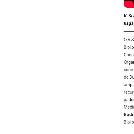
V Se
Digi
O V S
Bibli
Congr
Organ
como 
do D
ampla
recur
dados
Medi
Rodr
Bibli