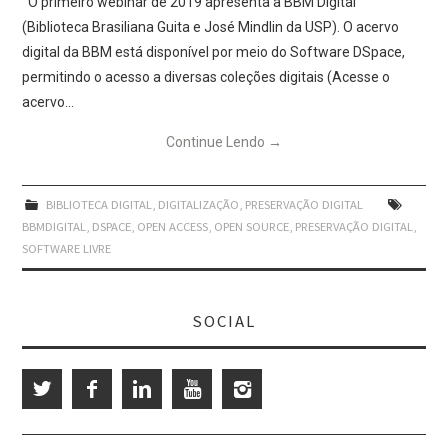
O primeiro webinar de 2019 apresenta a BBM Digital
(Biblioteca Brasiliana Guita e José Mindlin da USP). O acervo
digital da BBM está disponível por meio do Software DSpace,
permitindo o acesso a diversas coleções digitais (Acesse o
acervo…
Continue Lendo
→
BIBLIOTECA DIGITAL
,
DIGITALIZAÇÃO
,
PRESERVAÇÃO DIGITAL
BBMDIGITAL
,
DSPACE
,
OPEN ACCESS
,
OPEN SOURCE
,
PRESERVAÇÃO DIGITAL
,
SOFTWARE LIVRE
SOCIAL