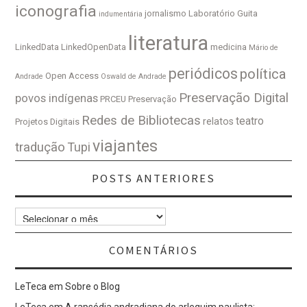
iconografia
jornalismo
Laboratório Guita
indumentária
literatura
LinkedData
LinkedOpenData
medicina
Mário de
periódicos
política
Open Access
Andrade
Oswald de Andrade
Preservação Digital
povos indígenas
PRCEU
Preservação
Redes de Bibliotecas
teatro
relatos
Projetos Digitais
viajantes
tradução
Tupi
POSTS ANTERIORES
Posts
Anteriores
COMENTÁRIOS
LeTeca
em
Sobre o Blog
LeTeca
em
A rapsódia andradiana do arlequim paulista: