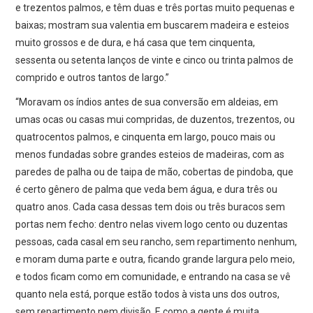
e trezentos palmos, e têm duas e três portas muito pequenas e
baixas; mostram sua valentia em buscarem madeira e esteios
muito grossos e de dura, e há casa que tem cinquenta,
sessenta ou setenta lanços de vinte e cinco ou trinta palmos de
comprido e outros tantos de largo.”
“Moravam os índios antes de sua conversão em aldeias, em
umas ocas ou casas mui compridas, de duzentos, trezentos, ou
quatrocentos palmos, e cinquenta em largo, pouco mais ou
menos fundadas sobre grandes esteios de madeiras, com as
paredes de palha ou de taipa de mão, cobertas de pindoba, que
é certo gênero de palma que veda bem água, e dura três ou
quatro anos. Cada casa dessas tem dois ou três buracos sem
portas nem fecho: dentro nelas vivem logo cento ou duzentas
pessoas, cada casal em seu rancho, sem repartimento nenhum,
e moram duma parte e outra, ficando grande largura pelo meio,
e todos ficam como em comunidade, e entrando na casa se vê
quanto nela está, porque estão todos à vista uns dos outros,
sem repartimento nem divisão. E como a gente é muita,