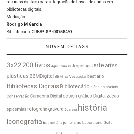
recursos digitais) para integração de bases de dados em
bibliotecas digitais.
Mediação:
Rodrigo M Garcia
Bibliotecário: CRB8ª:
SP-007584/O
NUVEM DE TAGS
3x22
200 livros
arte
artes
antropologia
Agricultura
plásticas
BBMDigital
bestiário
BBM no Vestibular
Bibliotecas Digitais
Bibliotecário
ciências sociais
design gráfico
Digitalização
Curadoria Digital
Conservação
história
fotografia
gravura
epidemias
Guaraná
iconografia
jornalismo
Laboratório Guita
indumentária