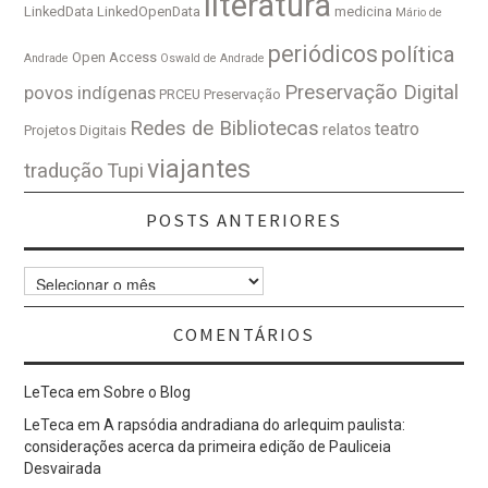
literatura
LinkedData
LinkedOpenData
medicina
Mário de
periódicos
política
Open Access
Andrade
Oswald de Andrade
Preservação Digital
povos indígenas
PRCEU
Preservação
Redes de Bibliotecas
teatro
relatos
Projetos Digitais
viajantes
tradução
Tupi
POSTS ANTERIORES
Posts
Anteriores
COMENTÁRIOS
LeTeca
em
Sobre o Blog
LeTeca
em
A rapsódia andradiana do arlequim paulista:
considerações acerca da primeira edição de Pauliceia
Desvairada