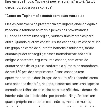
lhes em sua língua: “Aju ne xé pee remiurama”, isto é: “Estou
chegando, sou a vossa comida”.
“
Como os Tupinambás constroem suas moradias
Eles as constroem de preferência em lugares onde há água e
madeira, e também animais e peixes nas proximidades.
Quando esgotam uma região, mudam suas moradias para
outra. Quando querem construir suas cabanas, um chefe reúne
um grupo de cerca de quarenta homens e mulheres, tantos
quantos puder conseguir, e esses normalmente são seus
amigos e parentes; erguem uma cabana, com cerca de
quatorze pés de largura e, conforme o número de moradores,
de até 150 pés de comprimento. Essas cabanas têm
aproximadamente duas braças de altura, são redondas como
uma abóbada de porão, no topo, e cobertas com uma espessa
camada de folhas de palmeira para que não chova dentro. No
interior, não são subdivididas por paredes. Ninguém tem um
quarto próprio; no entanto, cada núcleo, marido e mulher,