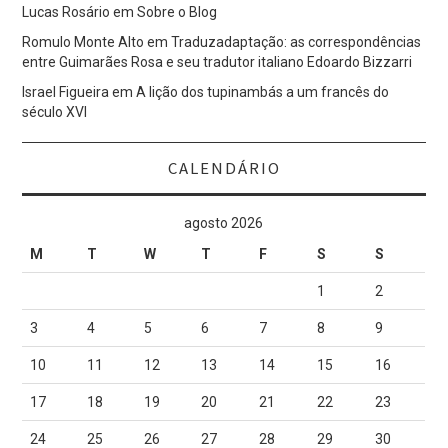
Lucas Rosário
em
Sobre o Blog
Romulo Monte Alto
em
Traduzadaptação: as correspondências
entre Guimarães Rosa e seu tradutor italiano Edoardo Bizzarri
Israel Figueira
em
A lição dos tupinambás a um francês do
século XVI
CALENDÁRIO
agosto 2026
M
T
W
T
F
S
S
1
2
3
4
5
6
7
8
9
10
11
12
13
14
15
16
17
18
19
20
21
22
23
24
25
26
27
28
29
30