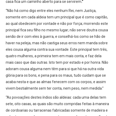
casa fica um caminho aberto para se servirem
.”
“Não há como digo entre eles nenhum Rei, nem Justiça,
somente em cada aldeia tem um principal que é como capitão,
ao qual obedecem por vontade e não por força; morrendo este
principal fica seu filho no mesmo lugar; não serve doutra cousa
senão de ir com eles à guerra, e conselhá-los como se hão de
haver na peleja, mas não castiga seus erros nem manda sobre
eles cousa alguma contra sua vontade. Este principal tem três,
quatro mulheres, a primeira tem em mais conta, e faz dela
mais caso que das outras. Isto tem por estado e por honra. Não
adoram cousa alguma nem têm para si que há na outra vida
glória para os bons, e pena para os maus, tudo cuidam que se
acaba nesta e que as almas fenecem com os corpos, e assim
vivem bestialmente sem ter conta, nem peso, nem medida.”
“As povoações destes índios são aldeias: cada uma delas tem
sete, oito casas, as quais são muito compridas feitas à maneira
de cordoarias ou tarracenas fabricadas somente de madeira e