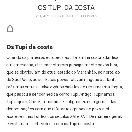
SOBRE
OS TUPI DA COSTA
SITE DA BBM
16/01/2025
CURADORIA
1 COMMENT
BBM DIGITAL
Os Tupi da costa
WIKI SBD-BBM
Quando os primeiros europeus aportaram na costa atlântica
ATLAS DOS VIAJANTES
sul-americana, eles encontraram principalmente povos tupi,
que se distribuíam do atual estado do Maranhão, ao norte, ao
NO BRASIL
de São Paulo, ao sul. Esses povos falavam línguas bastante
próximas entre si, talvez vários dialetos de uma mesma língua,
que passou a ser conhecida como Tupi Antigo. Tupinambá,
Tupiniquim, Caeté, Temiminó e Potiguar eram algumas das
denominações com que diferentes grupos de povo tupi
aparecem nas fontes dos séculos XVI e XVII. De maneira geral,
eles ficaram conhecidos como os Tupi da costa.