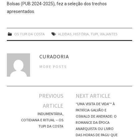
Bolsas (PUB 2024-2025), fez a seleção dos trechos
apresentados.
OS TUPI DA COSTA
ALDEIAS
,
HISTÓRIA
,
TUPI
,
VIAJANTES
CURADORIA
MORE POSTS
Post
PREVIOUS
NEXT ARTICLE
navigation
“UMA VISITA DE VIDA”* À
ARTICLE
PATRÍCIA GALVÃO E
INDUMENTÁRIA,
OSWALD DE ANDRADE: O
COTIDIANA E RITUAL – OS
ROMANCE DA ÉPOCA
TUPI DA COSTA
ANARQUISTA OU LIVRO
DAS HORAS DE PAGU QUE