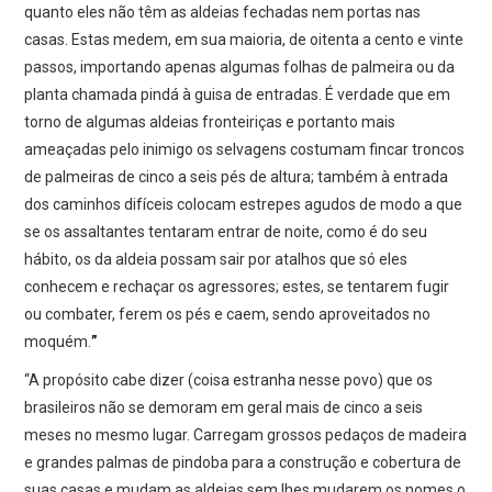
quanto eles não têm as aldeias fechadas nem portas nas
casas. Estas medem, em sua maioria, de oitenta a cento e vinte
passos, importando apenas algumas folhas de palmeira ou da
planta chamada pindá à guisa de entradas. É verdade que em
torno de algumas aldeias fronteiriças e portanto mais
ameaçadas pelo inimigo os selvagens costumam fincar troncos
de palmeiras de cinco a seis pés de altura; também à entrada
dos caminhos difíceis colocam estrepes agudos de modo a que
se os assaltantes tentaram entrar de noite, como é do seu
hábito, os da aldeia possam sair por atalhos que só eles
conhecem e rechaçar os agressores; estes, se tentarem fugir
ou combater, ferem os pés e caem, sendo aproveitados no
moquém.
”
“A propósito cabe dizer (coisa estranha nesse povo) que os
brasileiros não se demoram em geral mais de cinco a seis
meses no mesmo lugar. Carregam grossos pedaços de madeira
e grandes palmas de pindoba para a construção e cobertura de
suas casas e mudam as aldeias sem lhes mudarem os nomes o