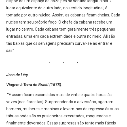
dispõe de um espaço de doze pés no sentido longitudinal. O
lugar equivalente do outro lado, no sentido longitudinal, é
tomado por outro núcleo. Assim, as cabanas ficam cheias. Cada
núcleo tem seu próprio fogo. O chefe da cabana recebe um
lugar no centro. Cada cabana tem geralmente três pequenas
entradas, uma em cada extremidade e outra no meio. Ali são
tão baixas que os selvagens precisam curvar-se ao entrar e
sair.”
Jean de Léry
Viagem à Terra do Brasil (1578).
“
E assim ficam escondidos mais de vinte e quatro horas às
vezes [nas florestas]. Surpreendendo o adversário, agarram
homens, mulheres e meninos e levam-nos de regresso às suas
tábuas onde são os prisioneiros executados, moqueados e
finalmente devorados. Essas surpresas são tanto mais fáceis