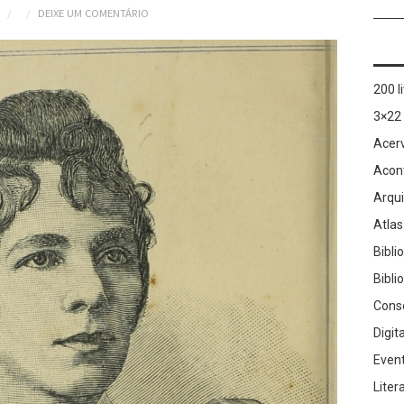
DEIXE UM COMENTÁRIO
200 l
3×22
Acer
Acon
Arqu
Atlas
Bibli
Bibli
Cons
Digit
Even
Liter