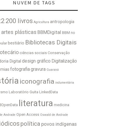
NUVEM DE TAGS
22
200 livros
antropologia
Agricultura
e
artes plásticas
BBMDigital
BBM no
Bibliotecas Digitais
bestiário
bular
iotecário
ciências sociais
Conservação
design gráfico
Digitalização
oria Digital
fotografia
gravura
emias
Guaraná
stória
iconografia
indumentária
lismo
Laboratório Guita
LinkedData
literatura
dOpenData
medicina
Open Access
de Andrade
Oswald de Andrade
iódicos
política
povos indígenas