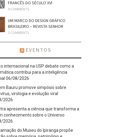
FRANCÊS DO SÉCULO XVI
4 COMMENTS
UM MARCO DO DESIGN GRÁFICO
BRASILEIRO – REVISTA SENHOR
3 COMMENTS
EVENTOS
o internacional na USP debate como a
ática contribui para a inteligência
cial
06/08/2026
em Bauru promove simpósio sobre
vírus, virologia e evolução viral
8/2026
tra apresenta a ciência que transforma a
em conhecimento sobre o Universo
8/2026
ramação do Museu do Ipiranga propõe
xão sobre memória, patrimônio e