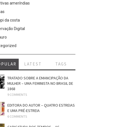
tivas ameríndias
ias
pi da costa
rvação Digital
auro
tegorized
OPULAR
LATEST
TAGS
TRATADO SOBRE A EMANCIPAÇÃO DA
MULHER – UMA FEMINISTA NO BRASIL DE
1868
9 COMMENTS
EDITORA DO AUTOR – QUATRO ESTREIAS
E UMA PRÉ-ESTREIA
6 COMMENTS