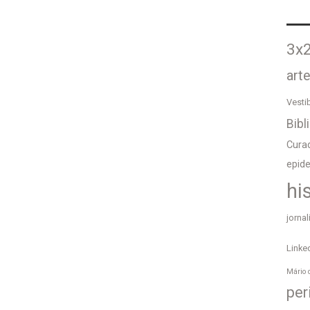
3x
art
Vesti
Bibl
Curad
epid
hi
jorna
Linke
Mário 
per