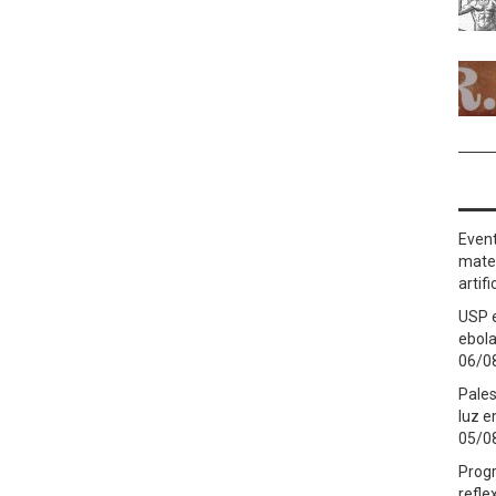
Event
matem
artifi
USP 
ebola
06/0
Pales
luz 
05/0
Prog
refle