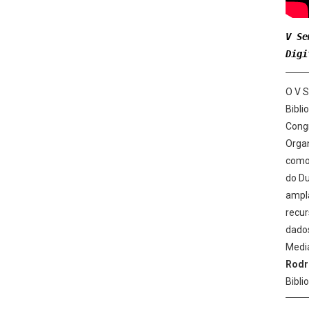
V Se
Digi
O V S
Bibli
Congr
Organ
como 
do D
ampla
recur
dados
Medi
Rodr
Bibli