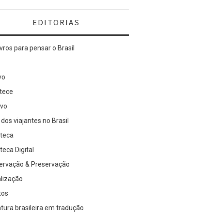
EDITORIAS
ivros para pensar o Brasil
vo
tece
ivo
 dos viajantes no Brasil
oteca
oteca Digital
ervação & Preservação
alização
tos
atura brasileira em tradução