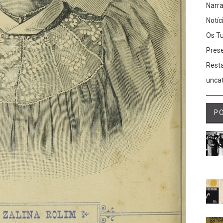
Narra
Notíc
Os Tu
Prese
Rest
unca
P