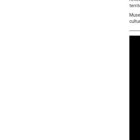
terri
Muse
cultu