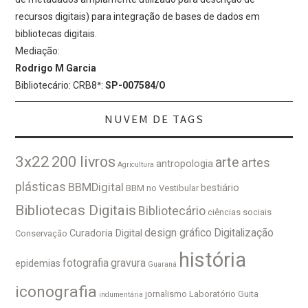
recursos digitais) para integração de bases de dados em
bibliotecas digitais.
Mediação:
Rodrigo M Garcia
Bibliotecário: CRB8ª:
SP-007584/O
NUVEM DE TAGS
3x22
200 livros
arte
artes
antropologia
Agricultura
plásticas
BBMDigital
bestiário
BBM no Vestibular
Bibliotecas Digitais
Bibliotecário
ciências sociais
design gráfico
Digitalização
Curadoria Digital
Conservação
história
fotografia
gravura
epidemias
Guaraná
iconografia
jornalismo
Laboratório Guita
indumentária