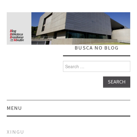
BUSCA NO BLOG
Search
for:
MENU
HOME
XINGU