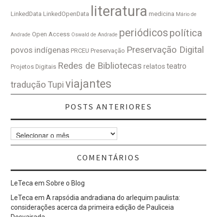
literatura
LinkedData
LinkedOpenData
medicina
Mário de
periódicos
política
Open Access
Andrade
Oswald de Andrade
Preservação Digital
povos indígenas
PRCEU
Preservação
Redes de Bibliotecas
teatro
relatos
Projetos Digitais
viajantes
tradução
Tupi
POSTS ANTERIORES
Posts
Anteriores
COMENTÁRIOS
LeTeca
em
Sobre o Blog
LeTeca
em
A rapsódia andradiana do arlequim paulista:
considerações acerca da primeira edição de Pauliceia