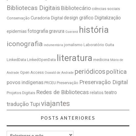
Bibliotecas Digitais
Bibliotecário
ciências sociais
design gráfico
Digitalização
Curadoria Digital
Conservação
história
fotografia
gravura
epidemias
Guaraná
iconografia
jornalismo
Laboratório Guita
indumentária
literatura
LinkedData
LinkedOpenData
medicina
Mário de
periódicos
política
Open Access
Andrade
Oswald de Andrade
Preservação Digital
povos indígenas
PRCEU
Preservação
Redes de Bibliotecas
teatro
relatos
Projetos Digitais
viajantes
tradução
Tupi
POSTS ANTERIORES
Posts