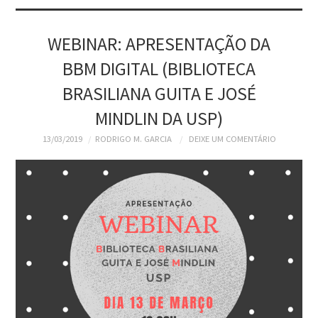
SOBRE
SITE DA BBM
WEBINAR: APRESENTAÇÃO DA
BBM DIGITAL (BIBLIOTECA
BBM DIGITAL
BRASILIANA GUITA E JOSÉ
WIKI SBD-BBM
MINDLIN DA USP)
13/03/2019
RODRIGO M. GARCIA
DEIXE UM COMENTÁRIO
ATLAS DOS VIAJANTES
NO BRASIL