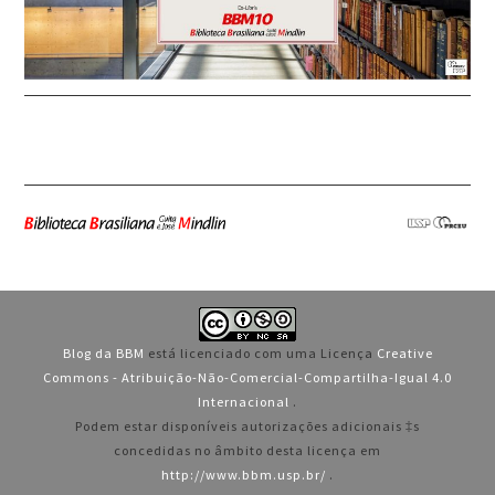
Blog da BBM
está licenciado com uma Licença
Creative
Commons - Atribuição-Não-Comercial-Compartilha-Igual 4.0
Internacional
.
Podem estar disponíveis autorizações adicionais ‡s
concedidas no âmbito desta licença em
http://www.bbm.usp.br/
.