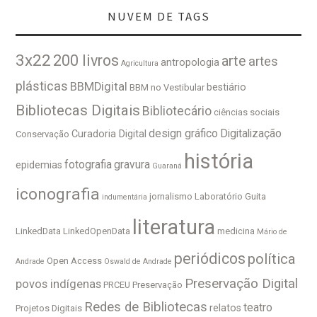
NUVEM DE TAGS
3x22
200 livros
arte
artes
antropologia
Agricultura
plásticas
BBMDigital
bestiário
BBM no Vestibular
Bibliotecas Digitais
Bibliotecário
ciências sociais
design gráfico
Digitalização
Curadoria Digital
Conservação
história
fotografia
gravura
epidemias
Guaraná
iconografia
jornalismo
Laboratório Guita
indumentária
literatura
LinkedData
LinkedOpenData
medicina
Mário de
periódicos
política
Open Access
Andrade
Oswald de Andrade
Preservação Digital
povos indígenas
PRCEU
Preservação
Redes de Bibliotecas
teatro
relatos
Projetos Digitais