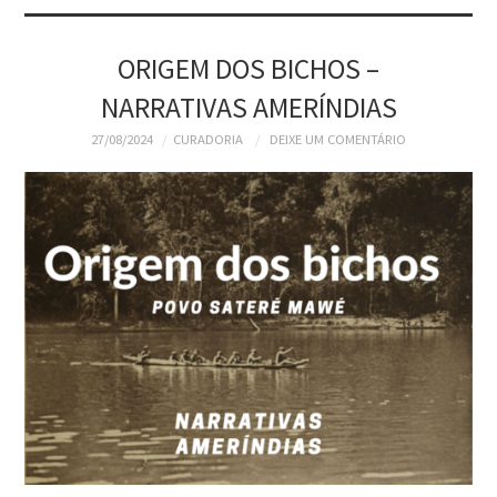
SOBRE
SITE DA BBM
ORIGEM DOS BICHOS –
NARRATIVAS AMERÍNDIAS
BBM DIGITAL
27/08/2024
CURADORIA
DEIXE UM COMENTÁRIO
WIKI SBD-BBM
ATLAS DOS VIAJANTES
NO BRASIL